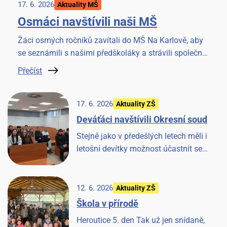
17. 6. 2026
Aktuality MŠ
Osmáci navštívili naši MŠ
Žáci osmých ročníků zavítali do MŠ Na Karlově, aby
se seznámili s našimi předškoláky a strávili společné
chvilky četbou knížky. Akci si užili všichni.
Přečíst
17. 6. 2026
Aktuality ZŠ
Deváťáci navštívili Okresní soud
Stejně jako v předešlých letech měli i
letošní devítky možnost účastnit se
jednání u Okresního soudu v Benešově.
Věříme, že to pro ně bude cennou
zkušeností.
12. 6. 2026
Aktuality ZŠ
Škola v přírodě
Heroutice 5. den Tak už jen snídaně,