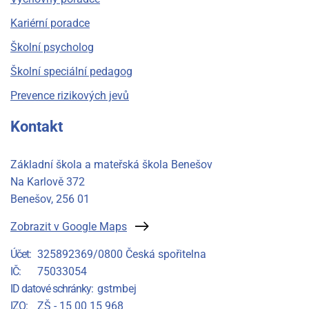
Kariérní poradce
Školní psycholog
Školní speciální pedagog
Prevence rizikových jevů
Kontakt
Základní škola a mateřská škola Benešov
Na Karlově 372
Benešov
, 256 01
Zobrazit v Google Maps
Účet
325892369/0800 Česká spořitelna
IČ
75033054
ID datové schránky
gstmbej
IZO
ZŠ - 15 00 15 968