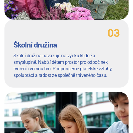
Školní družina
Školní družina navazuje na výuku klidně a
smysluplně. Nabízí dětem prostor pro odpočinek,
tvoření i volnou hru. Podporujeme přátelské vztahy,
spolupráci a radost ze společně tráveného času.