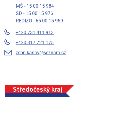
MŠ - 15 00 15 984
ŠD - 15 00 15 976
REDIZO - 65 00 15 959
+420 731 411 913
+420 317 721 175
zsbn.karlov@seznam.cz
Základní škola a mateřská škola Benešov, Na Karlově 372,
příspěvková organizace, IČ: 75033054, Město Benešov
Prohlášení o přístupnosti
Mapa stránek