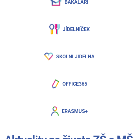
BAKALÁŘI
JÍDELNÍČEK
ŠKOLNÍ JÍDELNA
OFFICE365
ERASMUS+