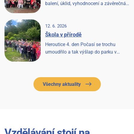
balení, úklid, vyhodnocení a závěrečná
písnička a Heroutice 2026 jsou historií.
12. 6. 2026
Škola v přírodě
Heroutice 4. den Počasí se trochu
umoudřilo a tak výšlap do parku v
Tloskově a návštěva hřiště, odpoledne les
a pak prohlídka farmy a koní, završeno
večerní diskotékou.
Všechny aktuality
Vzdělávání stojí na