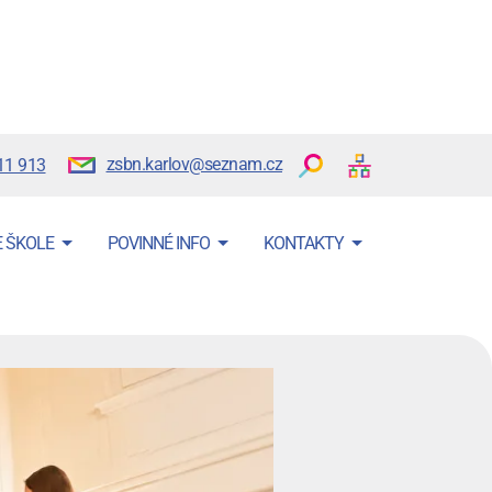
zsbn.karlov@seznam.cz
11 913
E ŠKOLE
POVINNÉ INFO
KONTAKTY