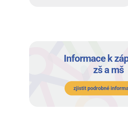
Informace k záp
zš a mš
zjistit podrobné inform