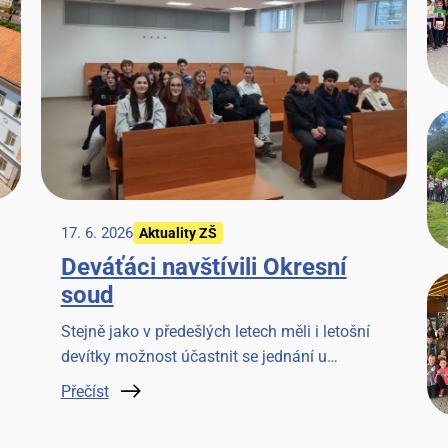
17. 6. 2026
Aktuality ZŠ
Deváťáci navštívili Okresní
soud
Stejně jako v předešlých letech měli i letošní
devítky možnost účastnit se jednání u
Okresního soudu v Benešově. Věříme, že to
Přečíst
pro ně bude cennou zkušeností.