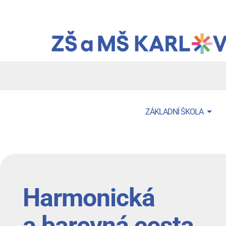
Přejít
k
hlavnímu
obsahu
Menu
ZÁKLADNÍ ŠKOLA
navigace
Harmonická
a barevná cesta