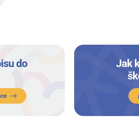
isu do
Jak 
šk
ace