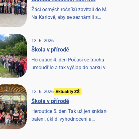
Žáci osmých ročníků zavítali do MŠ
Na Karlově, aby se seznámili s
našimi předškoláky a strávili
společné chvilky četbou knížky. Akci
si užili všichni.
12. 6. 2026
Škola v přírodě
Heroutice 4. den Počasí se trochu
umoudřilo a tak výšlap do parku v
Tloskově a návštěva hřiště,
odpoledne les a pak prohlídka farmy
a koní, završeno večerní diskotékou.
12. 6. 2026
Aktuality ZŠ
Škola v přírodě
Heroutice 5. den Tak už jen snídaně,
balení, úklid, vyhodnocení a
závěrečná písnička a Heroutice 2026
jsou historií.