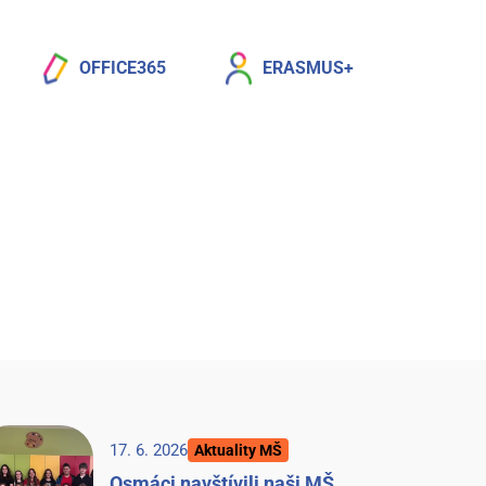
OFFICE365
ERASMUS+
17. 6. 2026
Aktuality MŠ
Osmáci navštívili naši MŠ